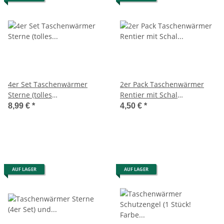
4er Set Taschenwärmer
2er Pack Taschenwärmer
Sterne (tolles
Rentier mit Schal
Wichtelgeschenk)
(Handwärmer) z.B. als
8,99 €
*
4,50 €
*
Handwärmer,
Wichtelgeschenk
Taschenheizkissen
AUF LAGER
AUF LAGER