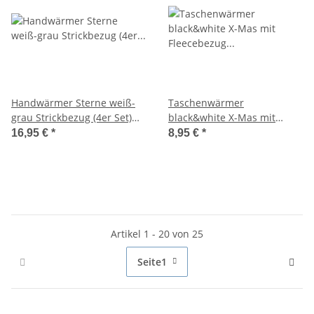
Handwärmer Sterne weiß-
Taschenwärmer
grau Strickbezug (4er Set)
black&white X-Mas mit
Taschenwärmer
Fleecebezug (2er Set)
16,95 €
*
8,95 €
*
wiederverwendbar,
Handwärmer
Wichtelgeschenk
wiederverwendbar -
Wichtelgeschenk -
Taschenheizkissen
Artikel 1 - 20 von 25
Seite
1