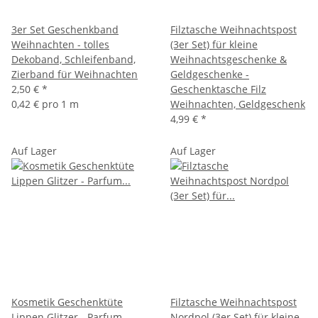
3er Set Geschenkband
Filztasche Weihnachtspost
Weihnachten - tolles
(3er Set) für kleine
Dekoband, Schleifenband,
Weihnachtsgeschenke &
Zierband für Weihnachten
Geldgeschenke -
2,50 €
*
Geschenktasche Filz
0,42 € pro 1 m
Weihnachten, Geldgeschenk
4,99 €
*
Auf Lager
Auf Lager
Kosmetik Geschenktüte
Filztasche Weihnachtspost
Lippen Glitzer - Parfum
Nordpol (3er Set) für kleine