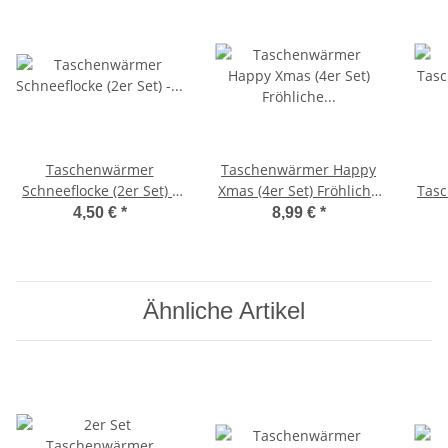
Taschenwärmer
Taschenwärmer Happy
Schneeflocke (2er Set) -
Xmas (4er Set) Fröhliche
Tasc
Handwärmer,
Weihnachten -
mit 
4,50 €
*
8,99 €
*
Wichtelgeschenk
Wichtelgeschenk,
z.B.
Handwärmer,
Taschenheizkissen
Ähnliche Artikel