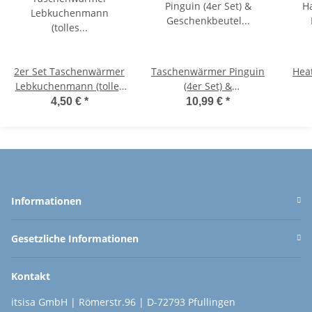
2er Set Taschenwärmer
Taschenwärmer Pinguin
Hea
Lebkuchenmann (tolles
(4er Set) &
Wichtelgeschenk)
Geschenkbeutel
4,50 €
*
10,99 €
*
Handwärmer,
Weihnachten - tolles
Taschenheizkissen
Wichtelgeschenk,
Weihnachtsgeschenk
Informationen
Gesetzliche Informationen
Kontakt
itsisa GmbH | Römerstr.96 | D-72793 Pfullingen