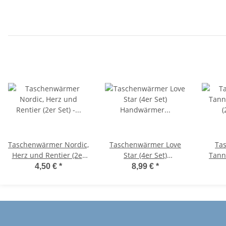
- Wichtelgeschenk,
wiederverwendbar 
Handwärmer,
Wichtelgeschenk -
Taschenheizkissen
Taschenheizkissen
Taschenwärmer Nordic,
Taschenwärmer Love
Ta
Herz und Rentier (2er
Star (4er Set)
Tann
Set) - Wichtelgeschenk,
Handwärmer
4,50 €
*
8,99 €
*
Handwärmer,
wiederverwendbar -
Wic
Taschenheizkissen
Wichtelgeschenk -
H
Taschenheizkissen
W
Tasc