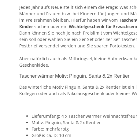
Jedes Jahr aufs Neue stellt sich einem die Frage: Was sc
Männer und Frauen bzw. bei Kindern für Jungen und M
im Preisrahmen bleiben. Hierfür haben wir vom
Taschen
Kinder
suchen oder ein
Wichtelgeschenk für Erwachsen
Dann können Sie noch je nach Preislimit vom Wichtelges
sein soll oder wählen Sie ein 2er Set oder 4er Set Tasc
Postbrief versendet werden und Sie sparen Portokosten.
Aber natürlich auch als Mitbringsel, kleine Aufmerksamk
Geschenkidee.
Taschenwärmer Motiv: Pinguin, Santa & 2x Rentier
Das winterliche Motiv Pinguin, Santa & 2x Rentier ist ein
Kollegen oder auch als Nikolausgeschenk oder kleines 
Lieferumfang: 4 x Taschenwärmer Weihnachtsfreu
Motiv: Pinguin, Santa & 2x Rentier
Farbe: mehrfarbig
Größe: ca. D: 10 cm