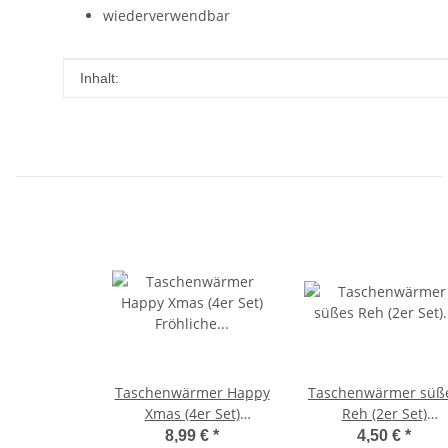
wiederverwendbar
Produkteigenschaft
Wert
Inhalt:
Taschenwärmer Happy
Taschenwärmer süß
Xmas (4er Set)
Reh (2er Set)
Fröhliche Weihnachten
Handwärmer
8,99 €
*
4,50 €
*