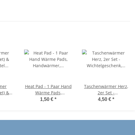
Handwärmer Maus,
Handwärmer,
Taschenheizkissen,
Taschenheizkissen
Winter, Weihnachten
mer
Heat Pad - 1 Paar Hand
Taschenwärmer Herz,
et) &
Wärme Pads,
2er Set -
tel
Handwärmer,
Wichtelgeschenk,
1,50 €
*
4,50 €
*
tolles
Taschenwärmer
Handwärmer,
enk,
Taschenheizkissen
chenk