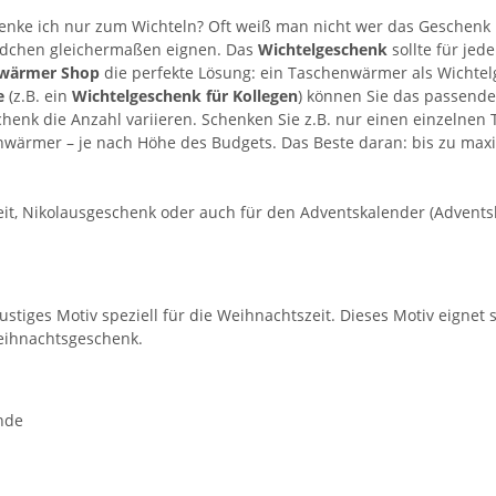
henke ich nur zum Wichteln? Oft weiß man nicht wer das Geschenk üb
ädchen gleichermaßen eignen. Das
Wichtelgeschenk
sollte für jed
wärmer Shop
die perfekte Lösung: ein Taschenwärmer als Wichtel
e
(z.B. ein
Wichtelgeschenk für Kollegen
) können Sie das passend
chenk die Anzahl variieren. Schenken Sie z.B. nur einen einzelne
henwärmer – je nach Höhe des Budgets. Das Beste daran: bis zu ma
eit, Nikolausgeschenk oder auch für den Adventskalender (Advents
 lustiges Motiv speziell für die Weihnachtszeit. Dieses Motiv eignet
Weihnachtsgeschenk.
nde