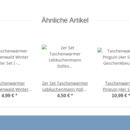
-
Handwärmer,
Handwärmer,
Taschenheizkissen
Taschenheizkissen
Ähnliche Artikel
schenwärmer
2er Set Taschenwärmer
Taschenwär
enwald Winter
Lebkuchenmann (tolles
Pinguin (4er S
(2er Set ) -
Wichtelgeschenk)
Geschenkbeu
4,99 €
*
4,50 €
*
10,99 €
*
htelgeschenk,
Handwärmer,
Weihnachten - 
andwärmer
Taschenheizkissen
Wichtelgesch
eihnachten,
Weihnachtsges
henheizkissen