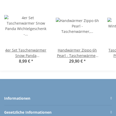
4er Set Taschenwärmer
Handwärmer Zippo 6h
Tas
Snow Panda
Pearl - Taschenwärmer,
P
Wichtelgeschenk -
Taschenheizkissen,
W
8,99 €
*
29,90 €
*
Handwärmer -
Taschenofen Outdoor
Taschenheizkissen
T
Informationen
Gesetzliche Informationen