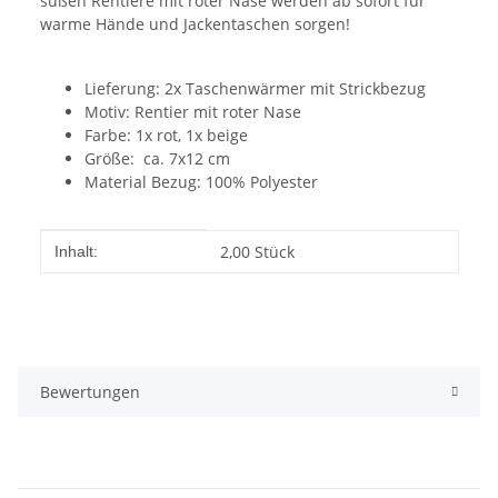
süßen Rentiere mit roter Nase werden ab sofort für
warme Hände und Jackentaschen sorgen!
Lieferung: 2x Taschenwärmer mit Strickbezug
Motiv: Rentier mit roter Nase
Farbe: 1x rot, 1x beige
Größe: ca. 7x12 cm
Material Bezug: 100% Polyester
Produkteigenschaft
Wert
2,00 Stück
Inhalt:
Bewertungen