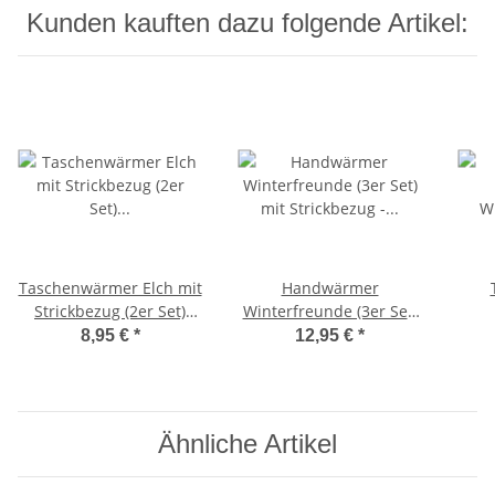
Kunden kauften dazu folgende Artikel:
Taschenwärmer Elch mit
Handwärmer
Strickbezug (2er Set)
Winterfreunde (3er Set)
blau/rot - Handwärmer
mit Strickbezug -
W
8,95 €
*
12,95 €
*
wiederverwendbar,
Handwärmer
Wichtelgeschenk
wiederverwendbar,
T
Wichtelgeschenk
Ähnliche Artikel