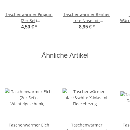
Taschenwärmer Pinguin
Taschenwärmer Rentier
(2er Set)
rote Nase mit
Wärmf
Wichtelgeschenk,
Strickbezug (2er Set)
-
4,50 €
*
8,95 €
*
Handwärmer
Handwärmer
wiederverwendbar,
wiederverwendbar -
T
Taschenheizkissen
Wichtelgeschenk -
Taschenheizkissen
Ähnliche Artikel
Taschenwärmer Elch
Taschenwärmer
Tas