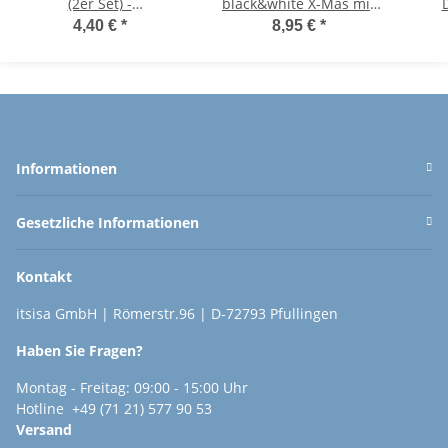
(2er Set) -
black&white X-Mas mit
D
Wichtelgeschenk,
Fleecebezug (2er Set)
4,40 €
*
8,95 €
*
Handwärmer,
Handwärmer
Taschenheizkissen
wiederverwendbar -
Wichtelgeschenk -
Taschenheizkissen
T
Informationen
Gesetzliche Informationen
Kontakt
itsisa GmbH | Römerstr.96 | D-72793 Pfullingen
Haben Sie Fragen?
Montag - Freitag: 09:00 - 15:00 Uhr
Hotline +49 (71 21) 577 90 53
Versand