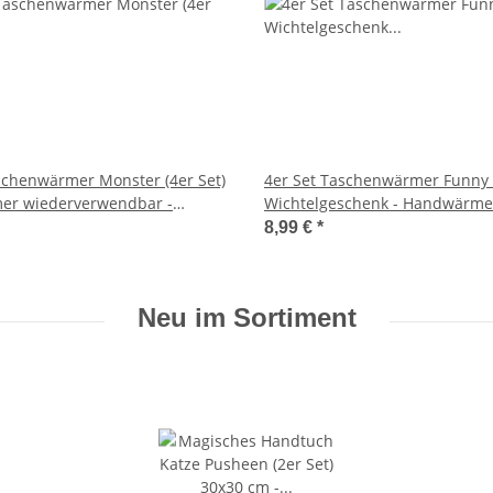
schenwärmer Monster (4er Set)
4er Set Taschenwärmer Funny 
r wiederverwendbar -
Wichtelgeschenk - Handwärme
schenk - Taschenheizkissen
Taschenheizkissen
8,99 €
*
Neu im Sortiment