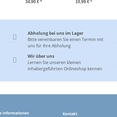
Taschenofen Outdoor,
Geschenkbeutel
34,90 €
*
10,99 €
*
Taschenheizkissen
Weihnachten - tolles
Wichtelgeschenk,
Weihnachtsgeschenk
Abholung bei uns im Lager

Bitte vereinbaren Sie einen Termin mit
uns für Ihre Abholung
Wir über uns

Lernen Sie unseren kleinen
inhabergeführten Onlineshop kennen
he Informationen
Kontakt