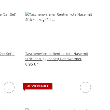
er Set) -
Taschenwärmer Rentier rote Nase mit
Strickbezug (2er Set) Handwärmer
wiederverwendbar - Wichtelgeschenk -
8,95 €
*
Taschenheizkissen
AUSVERKAUFT