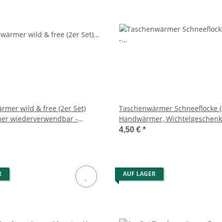
mer wild & free (2er Set)
Taschenwärmer Schneeflocke (2
r wiederverwendbar -
Handwärmer, Wichtelgeschenk
schenk - Taschenheizkissen
4,50 €
*
R
AUF LAGER