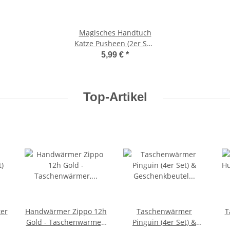
Magisches Handtuch
Katze Pusheen (2er Set)
30x30 cm -
5,99 €
*
Zauberhandtuch
Katzen, Comic-Katze,
Katzenliebhaber,
Top-Artikel
Kinder Handtuch,
Kindergeschenk
er
Handwärmer Zippo 12h
Taschenwärmer
T
Gold - Taschenwärmer,
Pinguin (4er Set) &