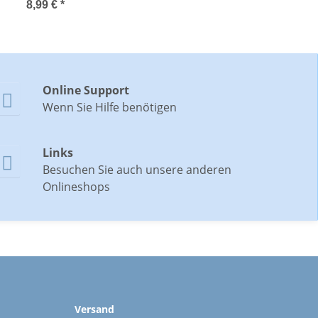
Wichtelgeschenk,
8,99 €
*
Handwärmer,
Taschenheizkissen
Online Support

Wenn Sie Hilfe benötigen
Links

Besuchen Sie auch unsere anderen
Onlineshops
Versand