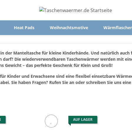
Heat Pads
Weihnachtsmotive
Wärmflasche
n der Manteltasche für kleine Kinderhände. Und natürlich auch f
n darf? Die wiederverwendbaren Taschenwärmer werden mit eine
ins Gewicht – das perfekte Geschenk für Klein und Groß!
ür Kinder und Erwachsene sind eine flexibel einsetzbare Wärmequ
abei. Sie haben Fragen? Rufen Sie an oder schreiben Sie uns eine 
R
AUF LAGER