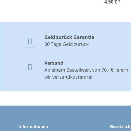
Wichtelgeschenk,
4,50 €
*
Handwärmer,
Taschenheizkissen
Geld zurück Garantie

30 Tage Geld zurück
Versand

Ab einem Bestellwert von 70,- € liefern
wir versandkostenfrei
Informationen
Gesetzlic