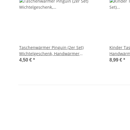
Taschenwärmer Pinguin (2er Set)
Kinder Ta
Wichtelgeschenk, Handwärmer
Handwärme
wiederverwendbar, Taschenheizkissen
Wichtelge
4,50 €
*
8,99 €
*