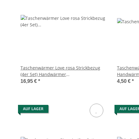
Taschenwärmer Love rosa Strickbezug
Taschenwär
(4er Set) Handwärmer
Handwärme
wiederverwendbar, Wichtelgeschenk
Wichtelge
16,95 €
*
4,50 €
*
AUF LAGER
AUF LAGE