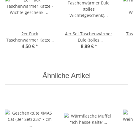
2er Pack
4er Set Taschenwärmer
Tas
Taschenwärmer Katze -
Eule (tolles
Wichtelgeschenk -
Wichtelgeschenk)
W
4,50 €
*
8,99 €
*
Handwärmer -
Handwärmer,
Taschenheizkissen
Taschenheizkissen
T
Ähnliche Artikel