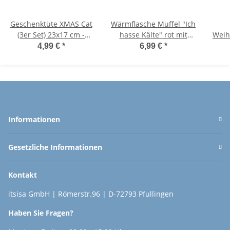
Geschenktüte XMAS Cat
Wärmflasche Muffel "Ich
(3er Set) 23x17 cm -
hasse Kälte" rot mit
Weih
"Weihnachten kann
Überzug, 2L - Bettflasche
4,99 €
*
6,99 €
*
mich mal!" - Tüte
Weihnachten
Dru
Weihnachten Katze,
Festtagsmuffel,
Weih
Geschenktasche,
Wärmekissen
Papiertüte,
Ge
Geschenktasche
Informationen
Gesetzliche Informationen
Kontakt
itsisa GmbH | Römerstr.96 | D-72793 Pfullingen
Haben Sie Fragen?