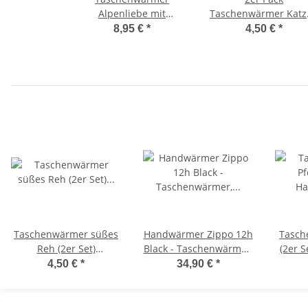
Alpenliebe mit
Taschenwärmer Katze
Fleecebezug (2er Set)
Wichtelgeschenk -
8,95 €
*
4,50 €
*
Handwärmer
Handwärmer -
wiederverwendbar -
Taschenheizkissen
Wichtelgeschenk -
Taschenheizkissen
Taschenwärmer süßes
Handwärmer Zippo 12h
Tasch
Reh (2er Set)
Black - Taschenwärmer,
(2er 
Handwärmer
Taschenofen Outdoor,
wied
4,50 €
*
34,90 €
*
wiederverwendbar -
Taschenheizkissen
Wich
Wichtelgeschenk -
Tasc
Taschenheizkissen