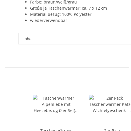
Farbe: braun/weiß/grau
Größe je Taschenwärmer: ca. 7 x 12 cm
Material Bezug: 100% Polyester
wiederverwendbar
Produkteigenschaft
Wert
Inhalt:
Taschenwärmer
2er Pack