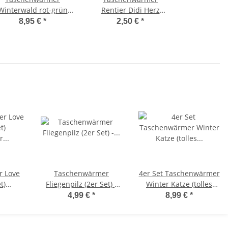
Winterwald rot-grün
Rentier Didi Herz
Strickbezug (2er Set)
(einzeln)
8,95 €
*
2,50 €
*
Handwärmer
Wichtelgeschenk,
wiederverwendbar -
Handwärmer,
Wichtelgeschenk -
Taschenheizkissen
Taschenheizkissen
 Love
Taschenwärmer
4er Set Taschenwärmer
t)
Fliegenpilz (2er Set) -
Winter Katze (tolles
er
Wichtelgeschenk,
Wichtelgeschenk)
4,99 €
*
8,99 €
*
bar -
Handwärmer Pilz,
Handwärmer,
enk -
Taschenheizkissen
Taschenheizkissen
issen
Pilze