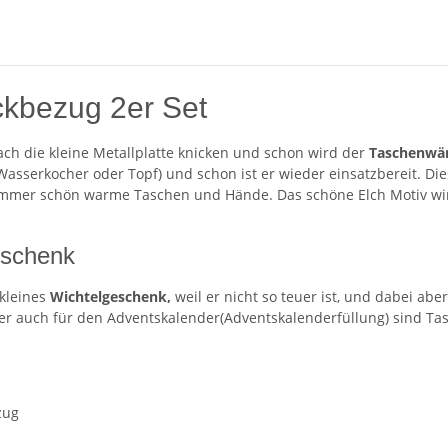
ckbezug 2er Set
h die kleine Metallplatte knicken und schon wird der
Taschenwä
asserkocher oder Topf) und schon ist er wieder einsatzbereit. Di
 immer schön warme Taschen und Hände. Das schöne Elch Motiv wird 
eschenk
kleines
Wichtelgeschenk,
weil er nicht so teuer ist, und dabei abe
oder auch für den Adventskalender(Adventskalenderfüllung) sind T
zug