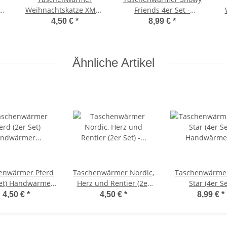
 -
Weihnachtskatze XMAS
Friends 4er Set -
Cat "Kälte kann mich
Wichtelgeschenk,
4,50 €
*
8,99 €
*
mal" (2er Set) -
Handwärmer,
Wichtelgeschenk
Taschenheizkissen
Festtagsmuffel,
Ähnliche Artikel
Handwärmer
Weihnachten,
Taschenheizkissen
enwärmer Pferd
Taschenwärmer Nordic,
Taschenwärmer
Set) Handwärmer
Herz und Rentier (2er
Star (4er Se
erverwendbar -
Set) - Wichtelgeschenk,
Handwärm
4,50 €
*
4,50 €
*
8,99 €
*
telgeschenk -
Handwärmer,
wiederverwend
henheizkissen
Taschenheizkissen
Wichtelgesch
Taschenheizk