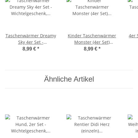
Taschenwärmer Dreamy
Kinder Taschenwärmer
4er
Sky 4er Set -
Monster (4er Set)
Wichtelgeschenk,
Handwärmer
W
8,99 €
*
8,99 €
*
Handwärmer,
wiederverwendbar -
Taschenheizkissen
Wichtelgeschenk -
T
Taschenheizkissen
Ähnliche Artikel