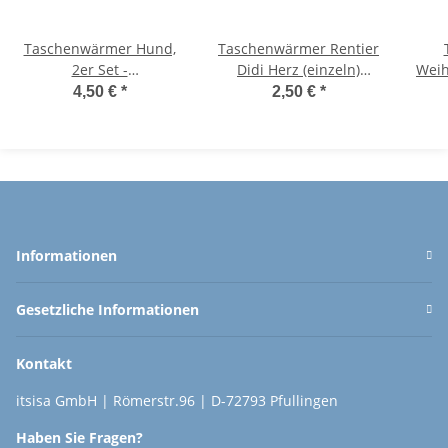
Taschenwärmer Hund,
Taschenwärmer Rentier
2er Set -
Didi Herz (einzeln)
Weih
Wichtelgeschenk,
Wichtelgeschenk,
im Flee
4,50 €
*
2,50 €
*
Handwärmer,
Handwärmer,
-
Taschenheizkissen
Taschenheizkissen
Informationen
Gesetzliche Informationen
Kontakt
itsisa GmbH | Römerstr.96 | D-72793 Pfullingen
Haben Sie Fragen?