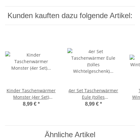
Kunden kauften dazu folgende Artikel:
Kinder Taschenwärmer
4er Set Taschenwärmer
Monster (4er Set)
Eule (tolles
Win
Handwärmer
Wichtelgeschenk)
W
8,99 €
*
8,99 €
*
wiederverwendbar -
Handwärmer,
Ha
Wichtelgeschenk -
Taschenheizkissen
Ta
Taschenheizkissen
Wi
Ähnliche Artikel