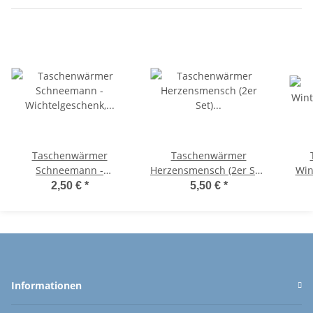
Taschenwärmer
Taschenwärmer
Schneemann -
Herzensmensch (2er Set)
Win
Wichtelgeschenk,
Handwärmer
W
2,50 €
*
5,50 €
*
Handwärmer,
wiederverwendbar -
Ha
Taschenheizkissen
Wichtelgeschenk -
Ta
Taschenheizkissen
Wi
Informationen