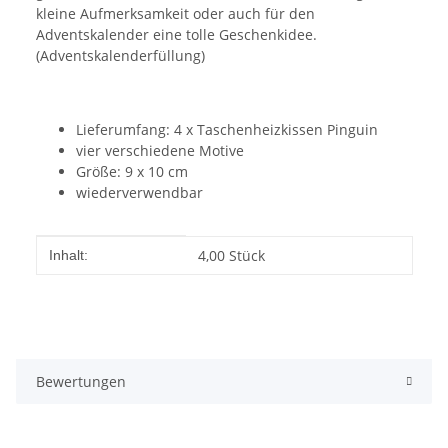
kleine Aufmerksamkeit oder auch für den
Adventskalender eine tolle Geschenkidee.
(Adventskalenderfüllung)
Lieferumfang: 4 x Taschenheizkissen Pinguin
vier verschiedene Motive
Größe: 9 x 10 cm
wiederverwendbar
Produkteigenschaft
Wert
4,00 Stück
Inhalt:
Bewertungen