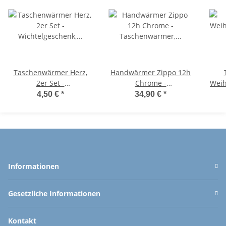
Taschenwärmer Herz,
Handwärmer Zippo 12h
2er Set -
Chrome -
Weih
Wichtelgeschenk,
Taschenwärmer,
Set)
4,50 €
*
34,90 €
*
Handwärmer,
Taschenheizkissen,
Taschenheizkissen
Taschenofen Outdoor
T
Informationen
Gesetzliche Informationen
Kontakt