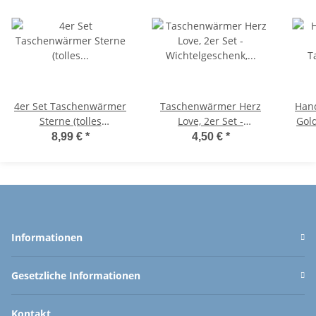
4er Set Taschenwärmer
Taschenwärmer Herz
Han
Sterne (tolles
Love, 2er Set -
Gol
Wichtelgeschenk)
Wichtelgeschenk,
Tas
8,99 €
*
4,50 €
*
Handwärmer,
Handwärmer,
T
Taschenheizkissen
Taschenheizkissen
Informationen
Gesetzliche Informationen
Kontakt