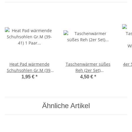
Heat Pad wärmende
Taschenwärmer süßes
4er
Schuhsohlen Gr.M (39-
Reh (2er Set)
41) 1 Paar Fußwärmer
Handwärmer
W
1,95 €
*
4,50 €
*
Einlegesohlen für
wiederverwendbar -
warme Füße
Wichtelgeschenk -
T
Taschenheizkissen
Ähnliche Artikel