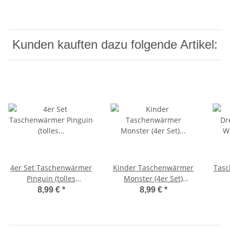
Kunden kauften dazu folgende Artikel:
4er Set Taschenwärmer
Kinder Taschenwärmer
Tas
Pinguin (tolles
Monster (4er Set)
Wichtelgeschenk)
Handwärmer
W
8,99 €
*
8,99 €
*
Handwärmer,
wiederverwendbar -
Taschenheizkissen
Wichtelgeschenk -
T
Taschenheizkissen