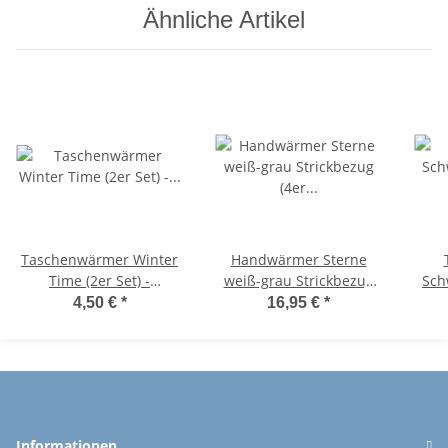
Ähnliche Artikel
Taschenwärmer Winter
Handwärmer Sterne
Time (2er Set) -
weiß-grau Strickbezug
Sch
Wichtelgeschenk,
(4er Set) Taschenwärmer
4,50 €
*
16,95 €
*
Handwärmer,
wiederverwendbar,
Taschenheizkissen
Wichtelgeschenk
W
T
Informationen