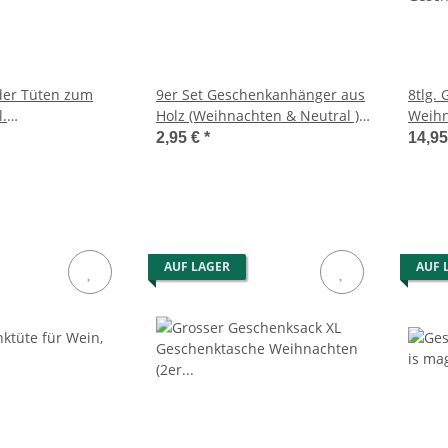
der Tüten zum
9er Set Geschenkanhänger aus
8tlg.
l.
Holz (Weihnachten & Neutral )
Weihn
r) -
gold, weiß
Gesch
2,95 €
*
14,9
er zum stellen
Geschen
Gesch
AUF LAGER
AUF 