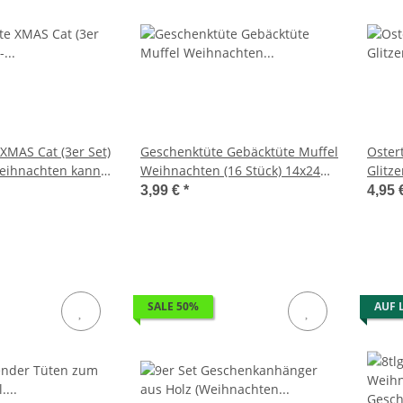
XMAS Cat (3er Set)
Geschenktüte Gebäcktüte Muffel
Oster
Weihnachten kann
Weihnachten (16 Stück) 14x24
Glitze
Tüte Weihnachten
cm, 2 Motive -
Gesch
3,99 €
*
4,95 
nktasche,
Weihnachtsgeschenk Tüte,
Hasen
eschenktasche
Geschenktasche
Gesch
SALE 50%
AUF 