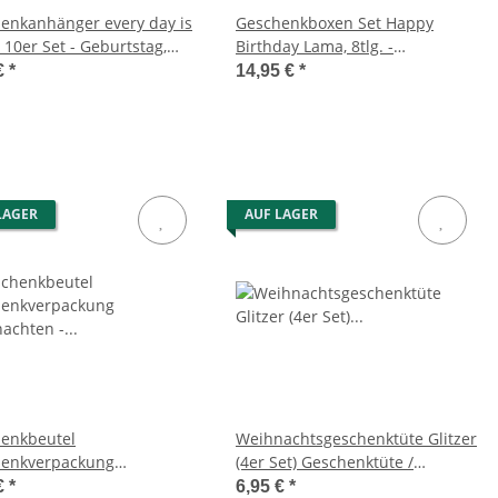
enkanhänger every day is
Geschenkboxen Set Happy
 10er Set - Geburtstag,
Birthday Lama, 8tlg. -
enkverpackung
Kartonagen, Geschenkkarton,
€
*
14,95 €
*
Geschenkschachtel
LAGER
AUF LAGER
enkbeutel
Weihnachtsgeschenktüte Glitzer
enkverpackung
(4er Set) Geschenktüte /
achten - Geschenktüte,
Geschenktasche Weihnachten
€
*
6,95 €
*