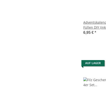
Adventskalen
Füllen DIY (ink
Zahlenaufklebe
6,95 €
*
Adventskalend
oder hängen
AUF LAGER