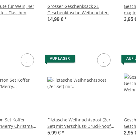
üte für Wein, 4er
Grosser Geschenksack XL
Gesch
te - Flaschen
Geschenktasche Weihnachten
magic
he, Wein
(2er Set) 50x70 cm - Christmas
Gesch
14,99 €
*
3,95 
Eve & North Pole - Geschenk
Sack, Weihnachtstasche,
Geschenktüte
AUF LAGER
AUF 
n Set Koffer
Filztasche Weihnachtspost (2er
Gesch
"Merry Christmas"
Set) mit Verschluss-Druckknopf
Gesch
ihnachten Karton,
für kleine Weihnachtsgeschenke
Weihn
5,99 €
*
2,95 