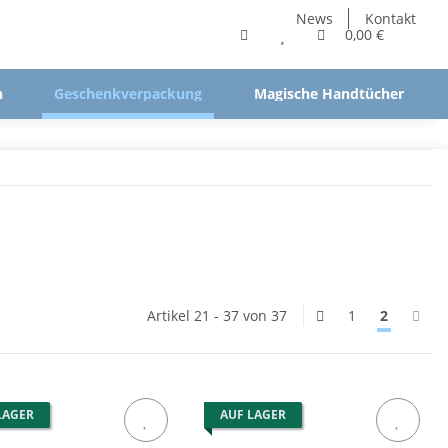
News
Kontakt
0,00 €
n
Geschenkverpackung
Magische Handtücher
Artikel 21 - 37 von 37
1
2
LAGER
AUF LAGER