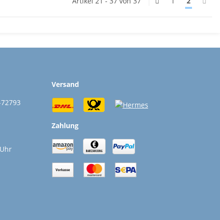
Artikel 21 - 37 von 37
1
2
Versand
-72793
Zahlung
 Uhr