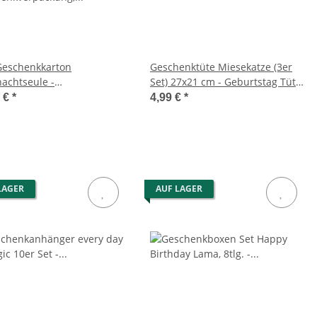
 Geschenkkarton
Geschenktüte Miesekatze (3er
achtseule -
Set) 27x21 cm - Geburtstag Tüte
enkverpackung,
Katze, Geschenktasche,
5 €
*
4,99 €
*
kschachtel X-Mas,
Papiertüte mit Griff
enkbox, Weihnachten
LAGER
AUF LAGER