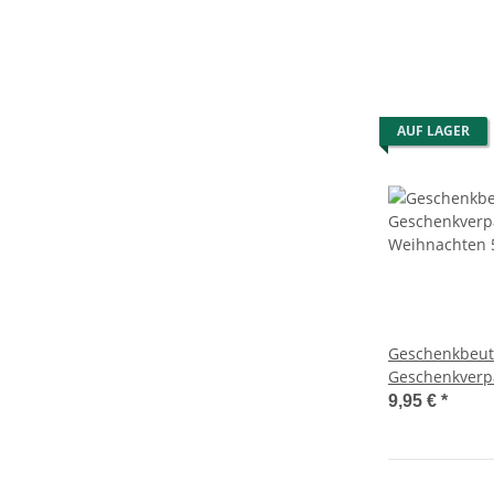
Geschenkbox ,
Geschenkscha
AUF LAGER
Geschenkbeut
Geschenkverp
Weihnachten 5
9,95 €
*
Geschenktüte
Weihnachten