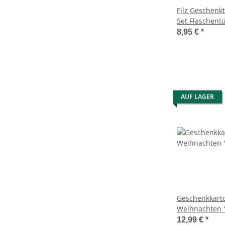
Filz Geschenkt
Set Flaschentü
Geschenktasc
8,95 €
*
verschenken
AUF LAGER
Geschenkkarto
Weihnachten 
(2er Set) - We
12,99 €
*