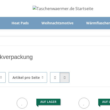
Heat Pads
Weihnachtsmotive
Wärmflasche
kverpackung
Artikel pro Seite
AUF LAGER
AUF 