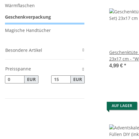
Wärmflaschen
Geschenkverpackung
Magische Handtücher
Besondere Artikel
Geschenktüte 
23x17 cm - "
mich mal!" - 
4,99 €
*
Preisspanne
Katze, Gesche
Papiertüte, G
EUR
EUR
AUF LAGER