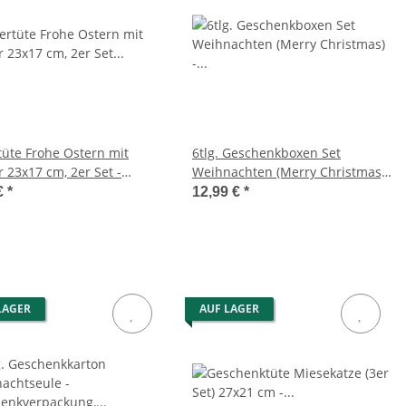
tüte Frohe Ostern mit
6tlg. Geschenkboxen Set
r 23x17 cm, 2er Set -
Weihnachten (Merry Christmas)
enktüte Ostern mit Glitzer
- Kartonagen, Geschenkkarton,
€
*
12,99 €
*
ohren, Ostergeschenktüte,
Geschenkschachtel,
enktasche
Geschenkbox
LAGER
AUF LAGER