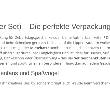
r Set) – Die perfekte Verpackung
packung für Geburtstagsgeschenke oder kleine Aufmerksamkeiten? D
n und beim Schenken gern ein Lächeln auf die Lippen zaubern wollen
ck. Das Design der
Miesekatze
kombiniert niedlichen Katzen-Charm
ff
überzeugt durch ihre Langlebigkeit und ist ideal für Bücher, Süßi
ung, Dankeschön oder Überraschung – das
3er Set Geschenktüten
is
hsenen und sorgt für einen besonderen Hingucker auf jedem Gesch
zenfans und Spaßvögel
 ihr kreatives Design, sondern bringt auch Freude beim Verschenken.