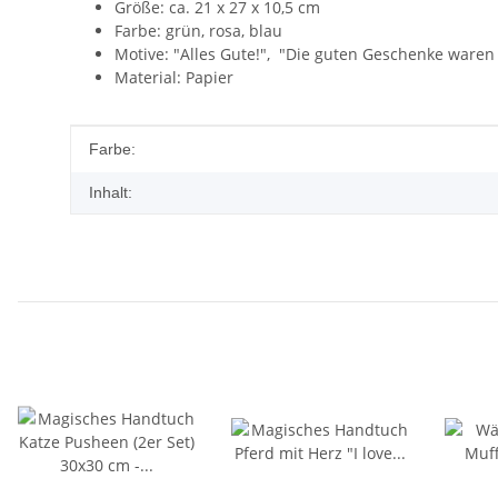
Größe: ca. 21 x 27 x 10,5 cm
Farbe: grün, rosa, blau
Motive: "Alles Gute!", "Die guten Geschenke waren
Material: Papier
Produkteigenschaft
Wert
Farbe:
Inhalt: