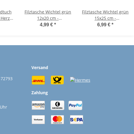
dtuch
Filztasche Wichtel grün
Filztasche Wichtel grün
 Herz
12x20 cm -
15x25 cm -
" (3er
Geschenkkorb
Geschenkkorb
4,99 €
*
6,99 €
*
m -
Weihnachten,
Weihnachten,
uch,
Pflanztasche, Advent
Pflanztasche, Advent
ch für
Deko,
Deko,
aber,
Geschenkverpackung
Geschenkverpackung
enk,
Weihnachten,
Weihnachten,
nk,
Winterdeko
Winterdeko
Versand
henk
-72793
Zahlung
 Uhr