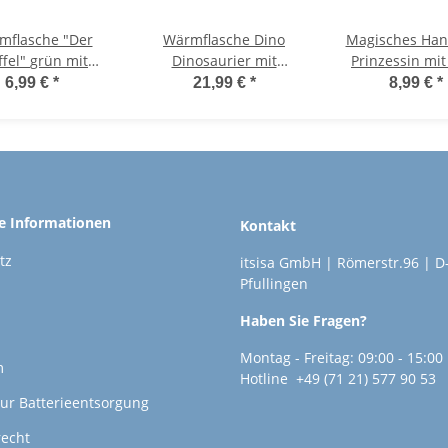
mflasche "Der
Wärmflasche Dino
Magisches Han
 grün mit
Dinosaurier mit
Prinzessin mit
berzug, 2L -
Plüschbezug, 0,7L -
"Little Princess
6,99 €
*
21,99 €
*
8,99 €
*
Bettflasche
Bettflasche,
Set) 30x30 c
eihnachten
Wärmekissen
Zauberhandt
sttagsmuffel,
Kinder Handtu
ärmekissen
Märchenliebh
Kindergesch
Ostergesche
he Informationen
Kontakt
Wichtelgesc
tz
itsisa GmbH | Römerstr.96 | D
Pfullingen
Haben Sie Fragen?
Montag - Freitag: 09:00 - 15:00
m
Hotline +49 (71 21) 577 90 53
ur Batterieentsorgung
recht