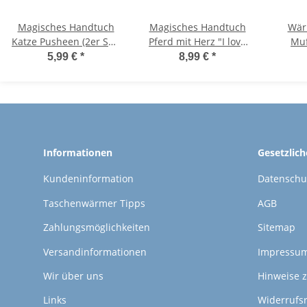
Magisches Handtuch
Magisches Handtuch
Wär
Katze Pusheen (2er Set)
Pferd mit Herz "I love
Muffel"
30x30 cm -
horses" (3er Set) 30x30
Ü
5,99 €
*
8,99 €
*
Zauberhandtuch
cm - Zauberhandtuch
Katzen, Comic-Katze,
Pferde, Kinder
W
Katzenliebhaber,
Handtuch für
Fe
Kinder Handtuch,
Pferdeliebhaber,
W
Kindergeschenk
Kindergeschenk,
Ostergeschenk,
Informationen
Gesetzlic
Wichtelgeschenk
Kundeninformation
Datenschu
Taschenwärmer Tipps
AGB
Zahlungsmöglichkeiten
Sitemap
Versandinformationen
Impressu
Wir über uns
Hinweise z
Links
Widerrufs