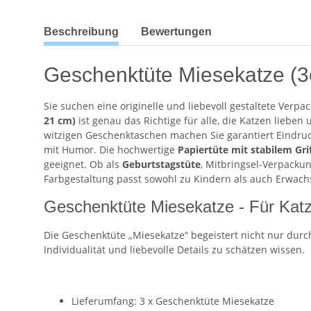
weitere Registerkarten anzeigen
Beschreibung
Bewertungen
Geschenktüte Miesekatze (3e
Sie suchen eine originelle und liebevoll gestaltete Ver
21 cm)
ist genau das Richtige für alle, die Katzen liebe
witzigen Geschenktaschen machen Sie garantiert Eindru
mit Humor. Die hochwertige
Papiertüte mit stabilem Gri
geeignet. Ob als
Geburtstagstüte
, Mitbringsel-Verpack
Farbgestaltung passt sowohl zu Kindern als auch Erwac
Geschenktüte Miesekatze - Für Kat
Die Geschenktüte „Miesekatze“ begeistert nicht nur durch
Individualität und liebevolle Details zu schätzen wissen.
Lieferumfang: 3 x Geschenktüte Miesekatze