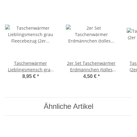
Taschenwärmer
2er Set Taschenwärmer
Tas
Lieblingsmensch grau
Erdmännchen (tolles
(2e
Fleecebezug (2er Pack)
Wichtelgeschenk)
wi
8,95 €
*
4,50 €
*
Handwärmer
Handwärmer, Hot Pack
W
wiederverwendbar -
T
Wichtelgeschenk -
Taschenheizkissen
Ähnliche Artikel