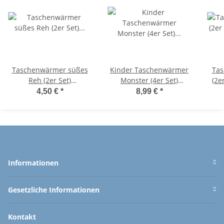
Taschenwärmer süßes
Kinder Taschenwärmer
Tas
Reh (2er Set)
Monster (4er Set)
(2e
Handwärmer
Handwärmer
wi
4,50 €
*
8,99 €
*
wiederverwendbar -
wiederverwendbar -
W
Wichtelgeschenk -
Wichtelgeschenk -
T
Taschenheizkissen
Taschenheizkissen
Informationen
Gesetzliche Informationen
Kontakt