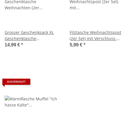
Grosser Geschenksack XL
Filztasche Weihnachtspost
Geschenktasche
(2er Set) mit Verschluss-
Weihnachten (2er Set) 50x70
Druckknopf für kleine
14,99 €
*
5,99 €
*
cm - Christmas Eve & North
Weihnachtsgeschenke &
Pole - Geschenk Sack,
Geldgeschenke -
Weihnachtstasche,
Geschenktasche Filz
Geschenktüte
Weihnachten, Filzumschlag,
Geldgeschenk
AUSVERKAUFT