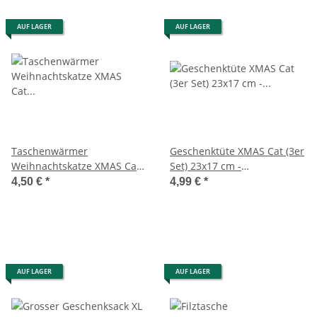
AUF LAGER
AUF LAGER
Taschenwärmer
Geschenktüte XMAS Cat (3er
Weihnachtskatze XMAS Cat
Set) 23x17 cm -
"Kälte kann mich mal" (2er
"Weihnachten kann mich
4,50 €
*
4,99 €
*
Set) - Wichtelgeschenk
mal!" - Tüte Weihnachten
Festtagsmuffel,
Katze, Geschenktasche,
Handwärmer Weihnachten,
Papiertüte, Geschenktasche
Taschenheizkissen
AUF LAGER
AUF LAGER