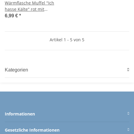
Wärmflasche Muffel "Ich
hasse Kälte" rot mit
Überzug, 2L - Bettflasche
6,99 €
*
Weihnachten
Festtagsmuffel,
Wärmekissen
Artikel 1 - 5 von 5
Kategorien
Informationen
Gesetzliche Informationen