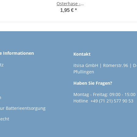
Osterhase -
Kindergeschenk,
1,95 €
*
Osternest, Osterei
he Informationen
Kontakt
tz
itsisa GmbH | Römerstr.96 | D
Pfullingen
Haben Sie Fragen?
Montag - Freitag: 09:00 - 15:00
m
Hotline +49 (71 21) 577 90 53
ur Batterieentsorgung
recht