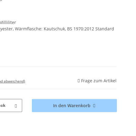
lliliter
lyester, Wärmflasche: Kautschuk, BS 1970:2012 Standard
Frage zum Artikel
nd abweichend)
In den Warenkorb
ück