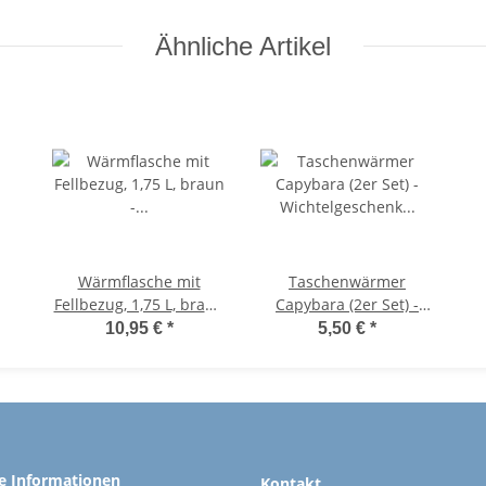
Ähnliche Artikel
Wärmflasche mit
Taschenwärmer
Fellbezug, 1,75 L, braun
Capybara (2er Set) -
- Bettflasche,
Wichtelgeschenk
10,95 €
*
5,50 €
*
Wärmekissen
Wasserschwein,
Meerschweinchen,
Handwärmer Winter,
Taschenheizkissen
he Informationen
Kontakt