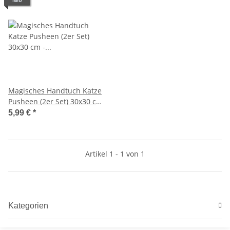
NEU
Magisches Handtuch Katze
Pusheen (2er Set) 30x30 cm
- Zauberhandtuch Katzen,
5,99 €
*
Comic-Katze,
Katzenliebhaber, Kinder
Handtuch, Kindergeschenk
Artikel 1 - 1 von 1
Kategorien