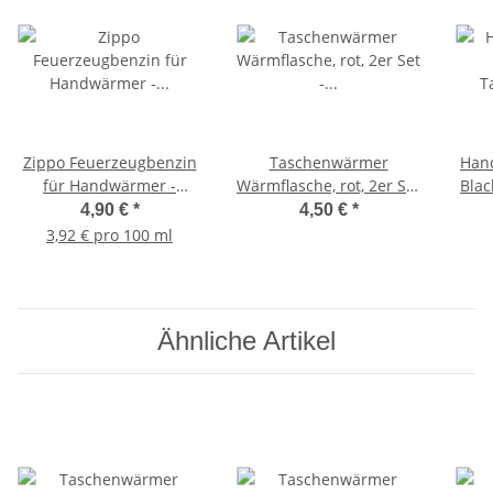
Zippo Feuerzeugbenzin
Taschenwärmer
Han
für Handwärmer -
Wärmflasche, rot, 2er Set
Blac
Taschenwärmer,
- Wichtelgeschenk,
Tas
4,90 €
*
4,50 €
*
Taschenheizkissen,
Handwärmer,
T
3,92 € pro 100 ml
Feuerzeug
Taschenheizkissen
Ähnliche Artikel