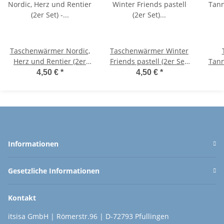
Taschenwärmer Nordic,
Taschenwärmer Winter
Herz und Rentier (2er
Friends pastell (2er Set)
Tann
Set) - Wichtelgeschenk,
Handwärmer
Set 
4,50 €
*
4,50 €
*
Handwärmer,
wiederverwendbar -
Taschenheizkissen
Wichtelgeschenk -
Taschenheizkissen
T
Informationen
Gesetzliche Informationen
Kontakt
itsisa GmbH | Römerstr.96 | D-72793 Pfullingen