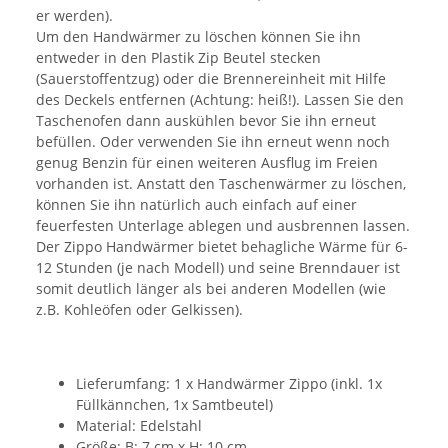
er werden).
Um den Handwärmer zu löschen können Sie ihn
entweder in den Plastik Zip Beutel stecken
(Sauerstoffentzug) oder die Brennereinheit mit Hilfe
des Deckels entfernen (Achtung: heiß!). Lassen Sie den
Taschenofen dann auskühlen bevor Sie ihn erneut
befüllen. Oder verwenden Sie ihn erneut wenn noch
genug Benzin für einen weiteren Ausflug im Freien
vorhanden ist. Anstatt den Taschenwärmer zu löschen,
können Sie ihn natürlich auch einfach auf einer
feuerfesten Unterlage ablegen und ausbrennen lassen.
Der Zippo Handwärmer bietet behagliche Wärme für 6-
12 Stunden (je nach Modell) und seine Brenndauer ist
somit deutlich länger als bei anderen Modellen (wie
z.B. Kohleöfen oder Gelkissen).
Lieferumfang: 1 x Handwärmer Zippo (inkl. 1x
Füllkännchen, 1x Samtbeutel)
Material: Edelstahl
Größe: B: 7 cm x H: 10 cm