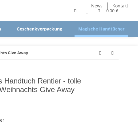
News
Kontakt
0,00 €
n
Geschenkverpackung
Magische Handtücher
chts Give Away
 Handtuch Rentier - tolle
 Weihnachts Give Away
er