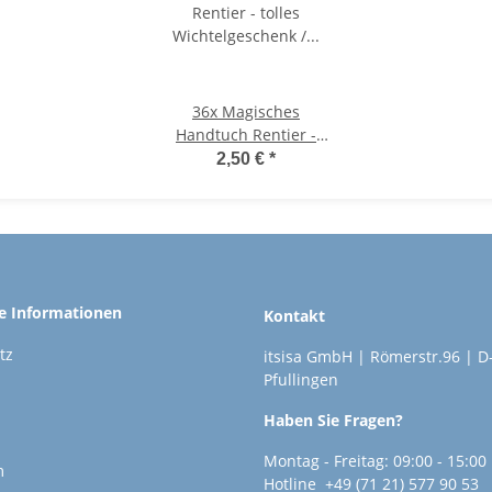
36x
Magisches
Handtuch Rentier -
tolles Wichtelgeschenk
2,50 €
*
/
Adventskalenderfüllung
he Informationen
Kontakt
tz
itsisa GmbH | Römerstr.96 | D
Pfullingen
Haben Sie Fragen?
Montag - Freitag: 09:00 - 15:00
m
Hotline +49 (71 21) 577 90 53